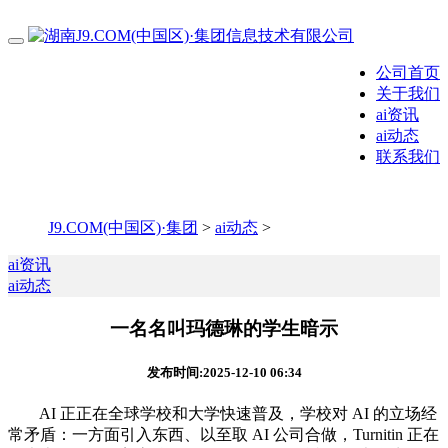
公司首页
关于我们
ai资讯
ai动态
联系我们
J9.COM(中国区)·集团
>
ai动态
>
ai资讯
ai动态
一名名叫玛德琳的学生暗示
发布时间:2025-12-10 06:34
AI 正正在全球学校和大学快速普及，学校对 AI 的立场经
常矛盾：一方面引入东西、以至取 AI 公司合做，Turnitin 正在