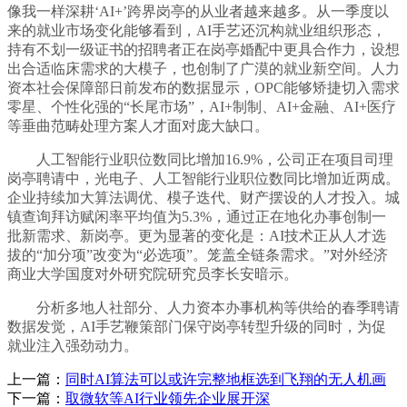
像我一样深耕‘AI+’跨界岗亭的从业者越来越多。从一季度以
来的就业市场变化能够看到，AI手艺还沉构就业组织形态，
持有不划一级证书的招聘者正在岗亭婚配中更具合作力，设想
出合适临床需求的大模子，也创制了广漠的就业新空间。人力
资本社会保障部日前发布的数据显示，OPC能够矫捷切入需求
零星、个性化强的“长尾市场”，AI+制制、AI+金融、AI+医疗
等垂曲范畴处理方案人才面对庞大缺口。
人工智能行业职位数同比增加16.9%，公司正在项目司理
岗亭聘请中，光电子、人工智能行业职位数同比增加近两成。
企业持续加大算法调优、模子迭代、财产摆设的人才投入。城
镇查询拜访赋闲率平均值为5.3%，通过正在地化办事创制一
批新需求、新岗亭。更为显著的变化是：AI技术正从人才选
拔的“加分项”改变为“必选项”。笼盖全链条需求。”对外经济
商业大学国度对外研究院研究员李长安暗示。
分析多地人社部分、人力资本办事机构等供给的春季聘请
数据发觉，AI手艺鞭策部门保守岗亭转型升级的同时，为促
就业注入强劲动力。
上一篇：
同时AI算法可以或许完整地框选到飞翔的无人机画
下一篇：
取微软等AI行业领先企业展开深